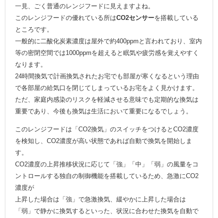
一見、ごく普通のレンジフードに見えますよね。
このレンジフードの優れている所は
CO2センサー
を搭載している
ところです。
一般的に二酸化炭素濃度は屋外で約400ppmと言われており、室内
等の密閉空間では1000ppmを超えると眠気や疲労感を覚えやすく
なります。
24時間換気で計画換気されたお宅でも部屋が寒くなるという理由
で各部屋の給気口を閉じてしまっているお宅をよく見かけます。
ただ、家庭内感染のリスクを軽減させる意味でも定期的な換気は
重要であり、今後も換気は生活において重要になるでしょう。
このレンジフードは「CO2換気」のスイッチをつけるとCO2濃度
を検知し、CO2濃度が高い状態であれば自動で換気を開始しま
す。
CO2濃度の上昇推移状況に応じて「強」「中」「弱」の風量をコ
ントロールする独自の制御機能を搭載しているため、急激にCO2
濃度が
上昇した場合は「強」で急激換気、緩やかに上昇した場合は
「弱」で静かに換気するといった、状況に合わせた換気を自動で