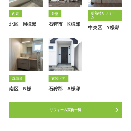
断熱材リフォー
内装
外壁
ム
北区 M様邸
石狩市 K様邸
中央区 Y様邸
洗面台
玄関ドア
南区 N様
石狩郡 A様邸
リフォーム実例一覧