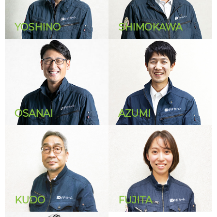
YOSHINO
SHIMOKAWA
OSANAI
AZUMI
KUDO
FUJITA