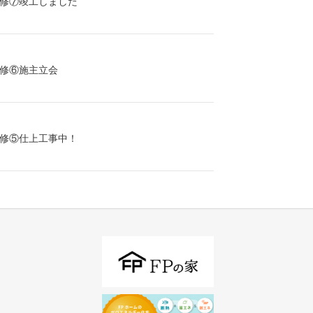
修⑦竣工しました
修⑥施主立会
修⑤仕上工事中！