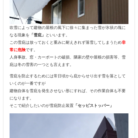
吹雪によって建物の屋根の風下に徐々に集まった雪が氷状の塊に
なる現象を
「雪庇」
といいます。
この雪庇は放っておくと重みに耐えきれず落雪してしまうため
非
常に危険
です。
人身事故、窓・カーポートの破損、隣家の壁や屋根の損害等、雪
庇は冬の雪害の一つとも言えます。
雪庇を防止するためには常日頃から庇からせり出す雪を落として
いくのが一番ですが
建物自体を雪庇を発生させない形にすれば、その作業自体も不要
になります。
そこで紹介したいのが雪庇防止装置
「セッピストッパー」