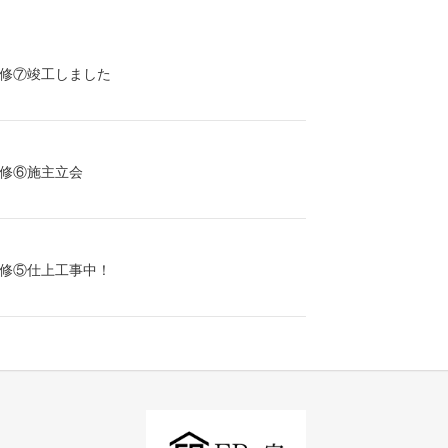
修⑦竣工しました
修⑥施主立会
修⑤仕上工事中！