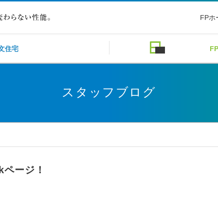
FP
文住宅
F
スタッフブログ
okページ！