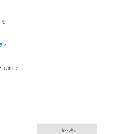
』を
ラ
＜
いたしました！
一覧へ戻る