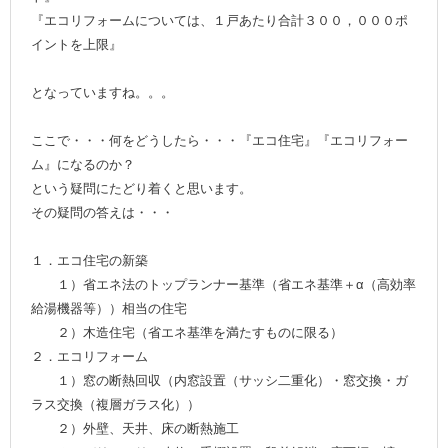
『エコリフォームについては、１戸あたり合計３００，０００ポ
イントを上限』
となっていますね。。。
ここで・・・何をどうしたら・・・『エコ住宅』『エコリフォー
ム』になるのか？
という疑問にたどり着くと思います。
その疑問の答えは・・・
１．エコ住宅の新築
１）省エネ法のトップランナー基準（省エネ基準＋α（高効率
給湯機器等））相当の住宅
２）木造住宅（省エネ基準を満たすものに限る）
２．エコリフォーム
１）窓の断熱回収（内窓設置（サッシ二重化）・窓交換・ガ
ラス交換（複層ガラス化））
２）外壁、天井、床の断熱施工