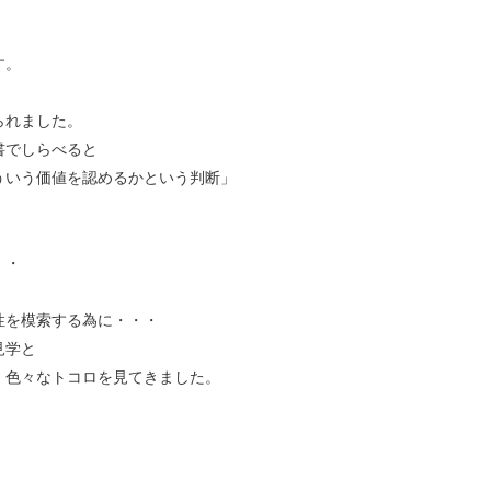
す。
られました。
書でしらべると
ういう価値を認めるかという判断」
・・
性を模索する為に・・・
見学と
・色々なトコロを見てきました。
・