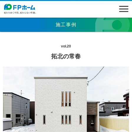
施工事例
vol.20
拓北の常春