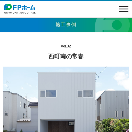
施工事例
vol.32
西町南の常春