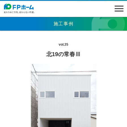
施工事例
vol.35
北19の常春Ⅲ