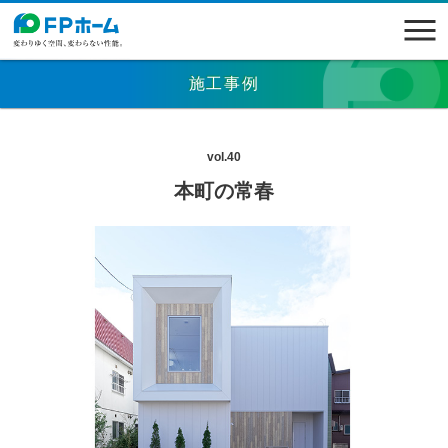
施工事例
vol.40
本町の常春