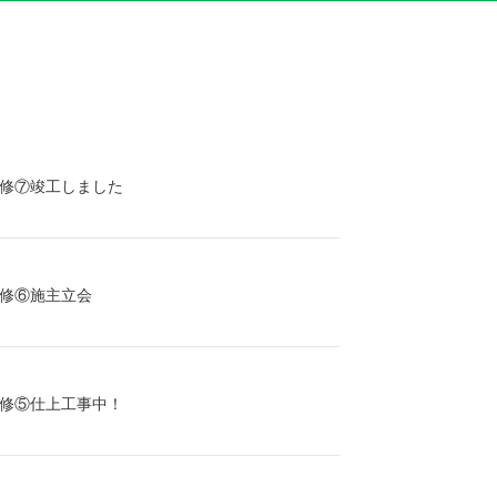
修⑦竣工しました
修⑥施主立会
修⑤仕上工事中！