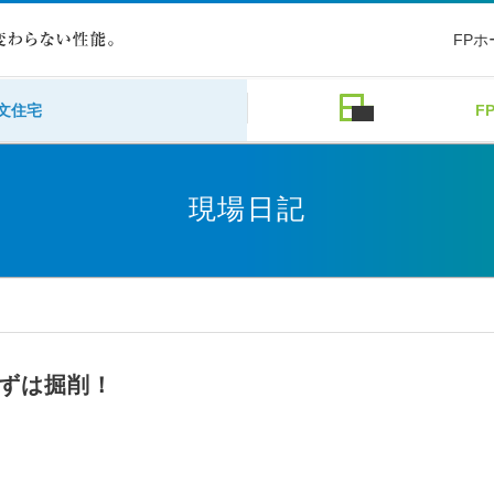
FP
文住宅
F
現場日記
ずは掘削！