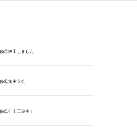
修⑦竣工しました
修⑥施主立会
修⑤仕上工事中！