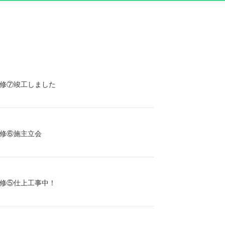
修⑦竣工しました
修⑥施主立会
修⑤仕上工事中！