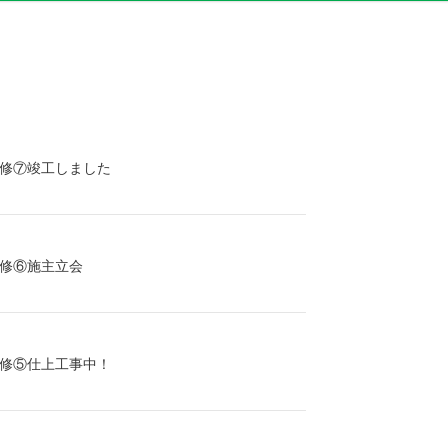
修⑦竣工しました
修⑥施主立会
修⑤仕上工事中！