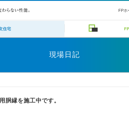
FP
文住宅
F
現場日記
用胴縁を施工中です。