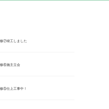
修⑦竣工しました
修⑥施主立会
修⑤仕上工事中！