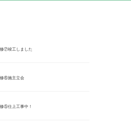
修⑦竣工しました
修⑥施主立会
修⑤仕上工事中！