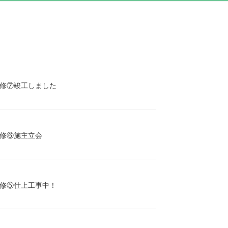
修⑦竣工しました
修⑥施主立会
修⑤仕上工事中！