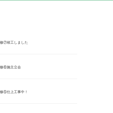
修⑦竣工しました
修⑥施主立会
修⑤仕上工事中！