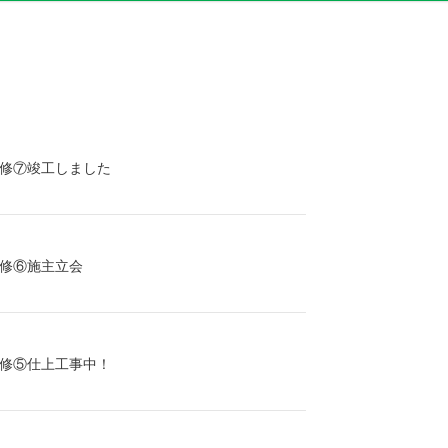
修⑦竣工しました
修⑥施主立会
修⑤仕上工事中！