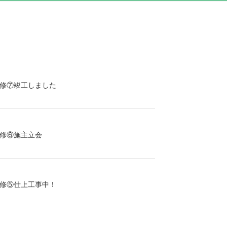
修⑦竣工しました
修⑥施主立会
修⑤仕上工事中！