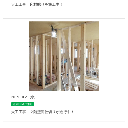
大工工事 床材貼りを施工中！
2015.10.21 (水)
江別市M.R様邸
大工工事 ２階壁間仕切りが進行中！