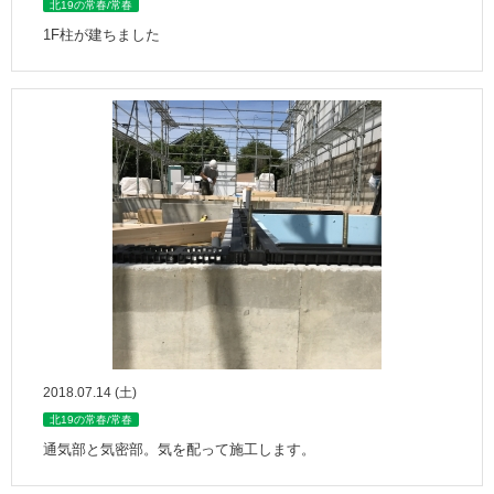
北19の常春/常春
1F柱が建ちました
2018.07.14 (土)
北19の常春/常春
通気部と気密部。気を配って施工します。