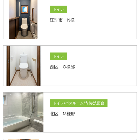
トイレ
江別市 N様
トイレ
西区 O様邸
トイレ/バスルーム/内装/洗面台
北区 M様邸