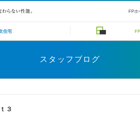
FP
文住宅
F
スタッフブログ
ｔ３