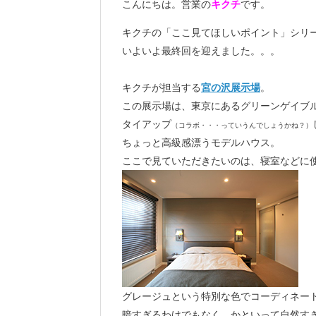
こんにちは。営業の
キクチ
です。
キクチの「ここ見てほしいポイント」シリ
いよいよ最終回を迎えました。。。
キクチが担当する
宮の沢展示場
。
この展示場は、東京にあるグリーンゲイブ
タイアップ
（コラボ・・・っていうんでしょうかね？）
ちょっと高級感漂うモデルハウス。
ここで見ていただきたいのは、寝室などに
グレージュという特別な色でコーディネー
暗すぎるわけでもなく、かといって自然す