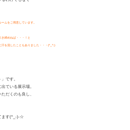
。
ルームをご用意しています。
引き締めねば・・・！と
を流したこともありました・・・(^_^;)
ト」です。
に出ている展示場。
いただくのも良し、
(^_-)-☆