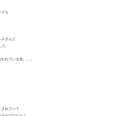
ーズも
ルスさんと
した
使われている色。。。
トされていて
ぎるわけでもなく