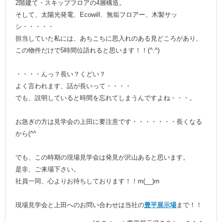
2階建て・スキップフロアの4層構造。
そして、太陽光発電、Ecowill、無垢フロアー、木製サッ
シ・・・・・
担当していた私には、あちこちに思入れのある見どころがあり、
この物件だけで5時間位語れると思います！！(^.^)
・・・・んっ？長い？くどい？
よく言われます、話が長いって・・・・
でも、説明していると時間を忘れてしまうんですよね・・・。
お急ぎの方は見学会の上田に要注意です・・・・・・・長くなる
から(^^ゞ
でも、この時期の現場見学会は発見が沢山あると思います。
是非、ご来場下さい。
社員一同、心よりお待ちしております！！m(__)m
現場見学会と上田へのお問い合わせは当社の
豊平展示場
まで！！