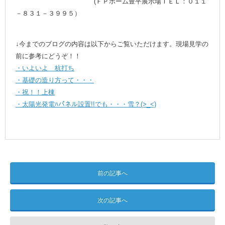
(ＦＰホーム豊平展示場ＴＥＬ：０１１
－８３１－３９９５）
↓今までのブログの内容は以下からご覧いただけます。現場見学の
前に参考にどうぞ！！
・いよいよ 杭打ち
・基礎の造り方って・・・
・祝！！上棟
・太陽光発電ﾊパネル設置!!でも・・・雪？(>_<)
前の記事へ
次の記事へ