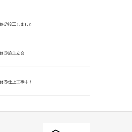
修⑦竣工しました
修⑥施主立会
修⑤仕上工事中！