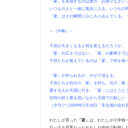
「家」を実感するのは妻の「お帰りなさい
いつもの人と一緒に風呂に入る、いつもの
「家」はその瞬間に心に入り込んでくる。
～（中略）～
子供が大きくなると何を覚えるだろうか。
「家」の広さではない。「家」の豪華さで
子供たちが覚えているのは「家」で何を食
「家」が作られるが、やがて消える。
子供たちが自分の「家」を持ち、元の「家
愛する人が天国に行き、「家」にはとうと
往時の絆と愛を思いながら天国での新しい
（夕刊フジ2009年2月18日「宋文洲の会
わたしが育った
「家」
は、わたしが小学校
引っ込み思案だったわたしが途中で転校し