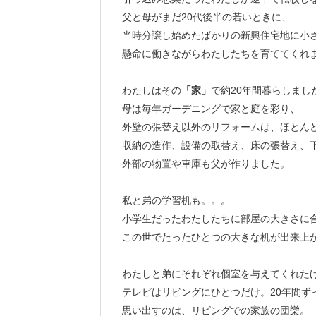
父と母がまだ20代後半の若いときに、
当時分譲し始めたばかりの新興住宅地に小
懸命に働きながらわたしたちを育ててくれ
わたしはその
「家」
で約20年間暮らしまし
母は毎年ガーデニングで家と庭を彩り、
外壁の張替え以外のリフォームは、ほとん
収納の造作、設備の取替え、床の張替え、
外部の物置や車庫も父が作りました。
私と弟の学習机も。。。
小学生だったわたしたちに部屋の大きさに
この世でたったひとつの大きな机が出来上
わたしと弟にそれぞれ個室を与えてくれた
テレビはリビングにひとつだけ。20年間ず
思い出すのは、リビングでの家族の団欒。