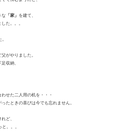
さな
「家」
を建て、
ました。。。
た。
ど父がやりました。
下足収納、
合わせた二人用の机を・・・
がったときの喜びは今でも忘れません。
けれど、
っと。。。