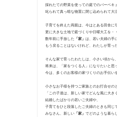
採れたての野菜を使っての庭でのバーベキ
叱られて真っ暗な物置に閉じ込められて大
子育てを終えた両親は、今はとある田舎に
更に大きな土地で庭づくりや日曜大工を・
数年前に手放した
「家」
は、若い夫婦の手
もう戻ることはないけれど、わたしが育っ
そんな家で育ったわたしは、小さい頃から
将来は、「家をつくる人」になりたいと思
今は、多くのお客様の家づくりのお手伝い
小さなお子様を持つご家族とのお打合せの
「この子達は、新しい家でどんな風に大き
結婚したばかりの若いご夫婦や、
子育てをひと段落したご夫婦のときも同じ
みなさん、新しい
「家」
でどのような暮ら