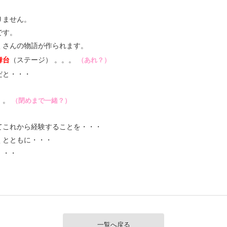
りません。
です。
くさんの物語が作られます。
舞台
（ステージ） 。。。
（あれ？）
だと・・・
。。
（閉めまで一緒？）
てこれから経験することを・・・
くとともに・・・
・・・
一覧へ戻る