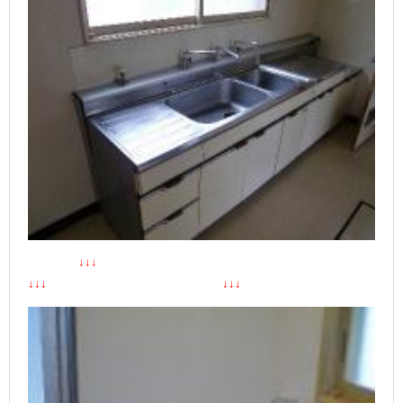
↓↓↓
↓↓↓ ↓↓↓