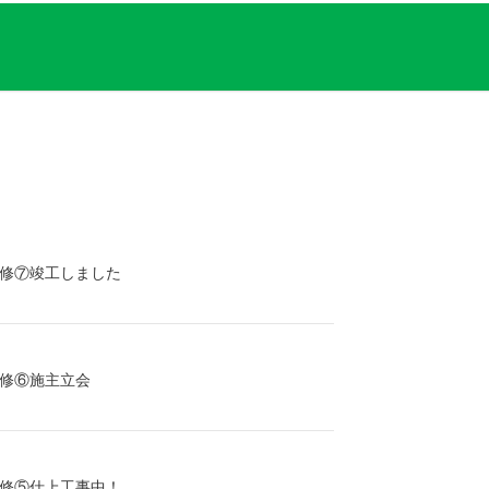
修⑦竣工しました
修⑥施主立会
修⑤仕上工事中！