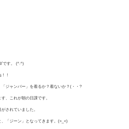
す。 (^.^)
ね！！
「ジャンバー」を着るか？着ないか？(・・?
ます、これが朝の日課です。
道がされていました。
「ジーン」となってきます。(>_<)