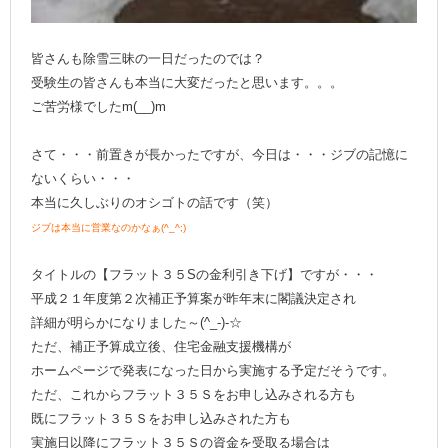
皆さんも除雪三昧の一日だったのでは？
受験生の皆さんも本当に大変だったと思います。。。
ご苦労様でしたm(__)m
さて・・・前置きが長かったですが、今日は・・・ジブの記憶に
ないくらい・・・
本当に久しぶりのオシゴトの話です（笑）
ジブは本当に営業なのかなぁ(^_^;)
タイトルの【フラット３５Sの金利引き下げ】ですが・・・
平成２１年度第２次補正予算案が昨年末に閣議決定され
詳細が明らかになりました～(^_-)-☆
ただ、補正予算成立後、住宅金融支援機構が
ホームページで発表になった日から実施する予定だそうです。
ただ、これからフラット３５Ｓをお申し込みされる方も
既にフラット３５Ｓをお申し込みされた方も
実施日以降にフラット３５Ｓの資金を受取る場合は