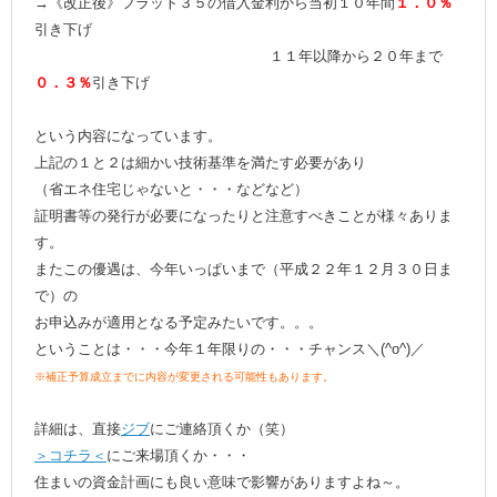
→《改正後》フラット３５の借入金利から当初１０年間
１
．０％
引き下げ
１１年以降から２０年まで
０．３％
引き下げ
という内容になっています。
上記の１と２は細かい技術基準を満たす必要があり
（省エネ住宅じゃないと・・・などなど）
証明書等の発行が必要になったりと注意すべきことが様々ありま
す。
またこの優遇は、今年いっぱいまで（平成２２年１２月３０日ま
で）の
お申込みが適用となる予定みたいです。。。
ということは・・・今年１年限りの・・・チャンス＼(^o^)／
※補正予算成立までに内容が変更される可能性もあります。
詳細は、直接
ジブ
にご連絡頂くか（笑）
＞コチラ＜
にご来場頂くか・・・
住まいの資金計画にも良い意味で影響がありますよね～。