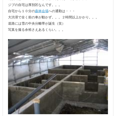
ジブの自宅は厚別区なんです。。。
自宅から１０分の
森林会場
への通勤は・・・
大渋滞で全く前の車が動かず。。。２時間以上かかり。。。
道路には雪の中央分離帯が誕生（笑）
写真を撮る余裕さえあるくらい。。。