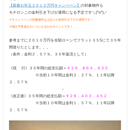
【新春お年玉２０１０万円キャンペーン】
の対象物件も
モチロンこの金利引き下げが適用になる予定です＼(^o^)／
※キャンペーンの対象物件は上記１の金利引き下げが適用です！
※補正予算成立がいつになるかがポイントです！
参考までに２０１０万円を全額ローンでフラット３５Sにて３５年
間借りたとします。。。
（条件：金利２．５７％、３５年返済として）
《現 行》３５年間の総支払額＝
￥２９，８６４，９３５
※当初１０年間は金利２．２７％、１１年以降
２．５７％
↓
《改正後》３５年間の総支払額＝
￥２８，４０３，４５２
※当初１０年間は金利１．５７％、１１年以降
２．５７％