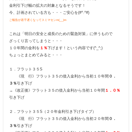
金利引下げ幅の拡大の対象となるそうです！
今、計画されている方も・・・ご安心を(#^.^#)
ご報告が若干遅くなってスミマセンm(__)m
これは「明日の安全と成長のための緊急対策」に伴うもので
ざっくり言ってしまうと・・・
１０年間の金利を
１％
下げます！という内容です(^_^;)
ちょっとまとめてみると・・・
１．フラット３５S
《現 行》フラット３５の借入金利から当初１０年間
０．
３％
引き下げ
→《改正後》フラット３５の借入金利から当初１０年間
１．０％
引き下げ
２．フラット３５S（２０年金利引き下げタイプ）
《現 行》フラット３５の借入金利から当初２０年間
０．
３％
引き下げ