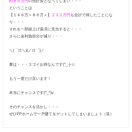
約８６万円
の預貯金となってしまい・・・
ということは
【１４６万＋８６万＝】
２３２万円
も合計で得したことにな
り・・・
それを一部繰上げ返済に充当すると・・・
さらに金利負担分が減り・・・
＼(゜ロ＼)(／ロ゜)／
要は・・・スゴイお得なんです(^_-)-☆
もう一度だけ言います！
本当にチャンスです(^_^)v
そのチャンスを活かし・・・
ぜひFPホームで一戸建てをゲットしてしまいましょう（笑）