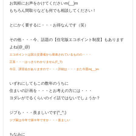
お気軽にお声をかけてくださいm(__)m
もちろん間取りなども何でも相談してください！
とにかく要するに・・・お得なんです（笑）
その他・・・今、話題の【住宅版エコポイント制度】もあります
よね(@_@)
エコポイントは国土交通省から発表されているものの・・・
正直・・・はっきりわかりません(T_T)
今日、講習会がありますので・・・詳細は・・・また今度m(__)m
いずれにしてもこの数年のうちに
住まいの計画を・・・とお考えの方には・・・
ヨダレがでるくらいのイイ話ではないでしょうか？
ジブも・・・羨ましいです(^_^;)
ジブ家は今年で築９年ですか・・・羨ましい
ちなみに