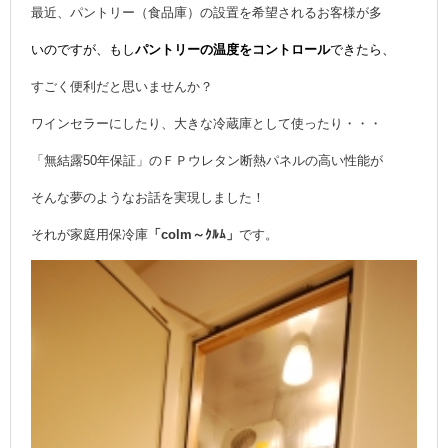
最近、パントリー（食品庫）の設置を希望されるお客様が多
いのですが、もし
パントリーの温度をコントロール
できたら、
すごく便利だと思いませんか？
ワインセラーにしたり、大きな冷蔵庫として使ったり・・・
「無結露50年保証」のＦＰウレタン断熱パネルの高い性能が
そんな夢のようなお話を実現しました！
それが家庭用保冷庫
「colm～ｸﾙﾑ」
です。