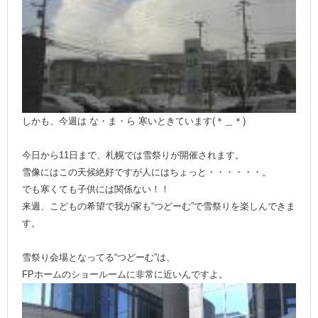
しかも、今週は な・ま・ら 寒いときています(＊＿＊)
今日から11日まで、札幌では雪祭りが開催されます。
雪像にはこの天候絶好ですが人にはちょっと・・・・・・。
でも寒くても子供には関係ない！！
来週、こどもの希望で我が家も“つどーむ”で雪祭りを楽しんできま
す。
雪祭り会場となってる“つどーむ”は、
FPホームのショールームに非常に近いんですよ。