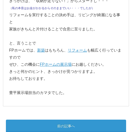
きっかけは、「収納が足りない！」からスタートし・・・
（私の本音はお金がかかるからそのままでいい・・・でしたが）
リフォームを実行することの決め手は、リビングが綺麗になる事
と
家族がきちんと片付けることで合意に至りました。
と、言うことで
FPホームでは、
新築
はもちろん、
リフォーム
も幅広く行っていま
すので
ぜひ、この機会に
FPホームの展示場
にお越しください。
きっと何かのヒント、きっかけが見つかりますよ。
お待ちしております。
豊平展示場担当のカマタでした。
前の記事へ