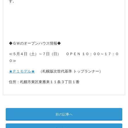
す。
◆ＧＷのオープンハウス情報◆
≪５月４日（土）～７日（日） ＯＰＥＮ １０：００～１７：０
０≫
★Ｐ１モデル★
（札幌版次世代基準 トップランナー）
住所：札幌市東区東雁来１１条３丁目１番
前の記事へ