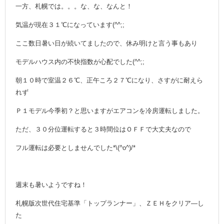
一方、札幌では。。。な、な、なんと！
気温が現在３１℃になっています(^^;;
ここ数日暑い日が続いてましたので、休み明けと言う事もあり
モデルハウス内の不快指数が心配でした(^^;;
朝１０時で室温２６℃、正午ころ２７℃になり、さすがに耐えら
れず
Ｐ１モデル今季初？と思いますがエアコンを冷房運転しました。
ただ、３０分位運転すると３時間位はＯＦＦで大丈夫なので
フル運転は必要としませんでした*\(^o^)/*
週末も暑いようですね！
札幌版次世代住宅基準「トップランナー」、ＺＥＨをクリア―し
た