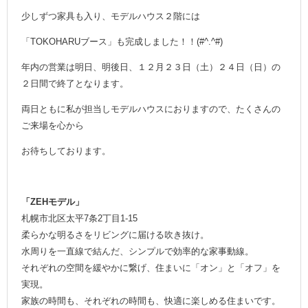
少しずつ家具も入り、モデルハウス２階には
「TOKOHARUブース」も完成しました！！(#^.^#)
年内の営業は明日、明後日、１２月２３日（土）２４日（日）の
２日間で終了となります。
両日ともに私が担当しモデルハウスにおりますので、たくさんの
ご来場を心から
お待ちしております。
「ZEHモデル」
札幌市北区太平7条2丁目1-15
柔らかな明るさをリビングに届ける吹き抜け。
水周りを一直線で結んだ、シンプルで効率的な家事動線。
それぞれの空間を緩やかに繋げ、住まいに「オン」と「オフ」を
実現。
家族の時間も、それぞれの時間も、快適に楽しめる住まいです。