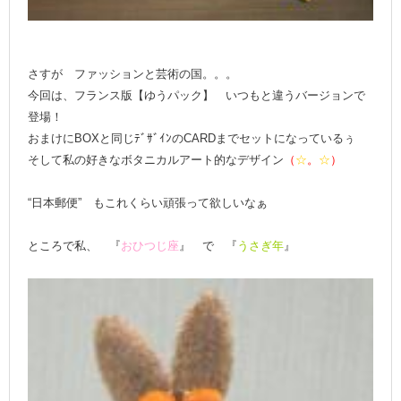
さすが ファッションと芸術の国。。。
今回は、フランス版【ゆうパック】 いつもと違うバージョンで
登場！
おまけにBOXと同じﾃﾞｻﾞｲﾝのCARDまでセットになっているぅ
そして私の好きなボタニカルアート的なデザイン
（
☆
。
☆
）
“日本郵便” もこれくらい頑張って欲しいなぁ
ところで私、 『
おひつじ座
』 で 『
うさぎ年
』