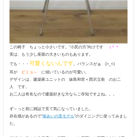
この椅子 ちょっと小さいです。“小尻の方”向けです
（＾＾ゞ
実は、もう少し座面の大きいものもあります。
可愛くないんです
でも・・・
。バランスがぁ (>_<)
耳が
ビミョ～
に傾いているのが可愛い。
デザインは、建築家ユニットの 妹島和世＋西沢立衛 のお二
人 です。
お二人は有名なので建築好きな方ならご存知ですよね。。。
ず～っと前に雑誌で見て気になっていました。
存在感があるので“
南あいの里モデル
”のダイニングに使ってみまし
た。