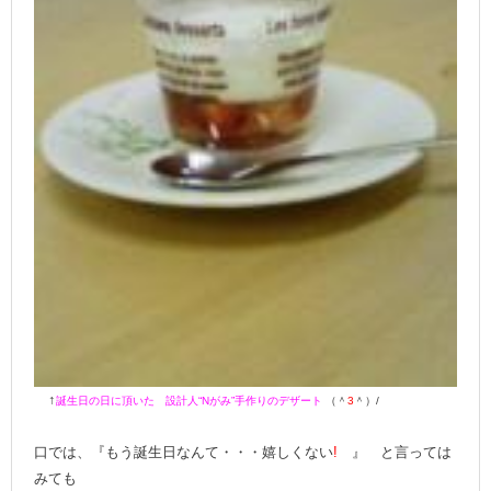
↑
誕生日の日に頂いた 設計人“Nがみ”手作りのデザート
（＾
3
＾）/
口では、『もう誕生日なんて・・・嬉しくない
!
』 と言っては
みても