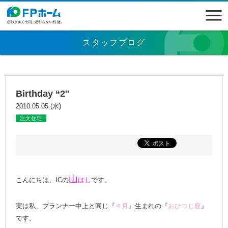
スタッフブログ
Birthday “2″
2010.05.05 (水)
注文住宅
山
こんにちは、ICの
はし
です。
実は私、プランナー中上と同じ『
４月
』生まれの『
おひつじ座
』
です。