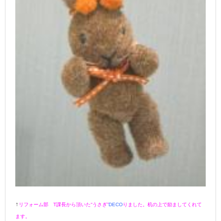
↑
リフォーム部 T課長から頂いた“うさぎ”
DECO
りました。
机の上で励ましてくれて
ます。