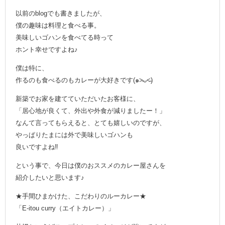
以前のblogでも書きましたが、
僕の趣味は料理と食べる事。
美味しいゴハンを食べてる時って
ホント幸せですよね♪
僕は特に、
作るのも食べるのもカレーが大好きです(๑˃̵ᴗ˂̵)
新築でお家を建てていただいたお客様に、
「居心地が良くて、外出や外食が減りましたー！」
なんて言ってもらえると、とても嬉しいのですが、
やっぱりたまには外で美味しいゴハンも
良いですよね‼
という事で、今日は僕のおススメのカレー屋さんを
紹介したいと思います♪
★手間ひまかけた、こだわりのルーカレー★
「E-itou curry（エイトカレー）」