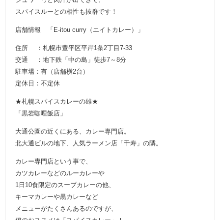
スパイスルーとの相性も抜群です！
店舗情報 「E-itou curry（エイトカレー）」
住所 ：札幌市豊平区平岸1条2丁目7-33
交通 ：地下鉄「中の島」徒歩7～8分
駐車場：有（店舗横2台）
定休日：不定休
★札幌スパイスカレーの雄★
「黒岩咖哩飯店」
大通公園の近くにある、カレー専門店。
北大通ビルの地下、人気ラーメン店「千寿」の隣。
カレー専門店という事で、
カツカレーなどのルーカレーや
1日10食限定のスープカレーの他、
キーマカレーや黒カレーなど
メニューがたくさんあるのですが、