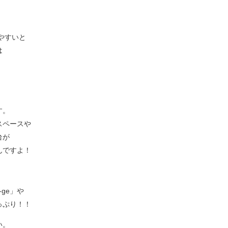
やすいと
は
す。
スペースや
台が
んですよ！
ge」や
っぷり！！
い。