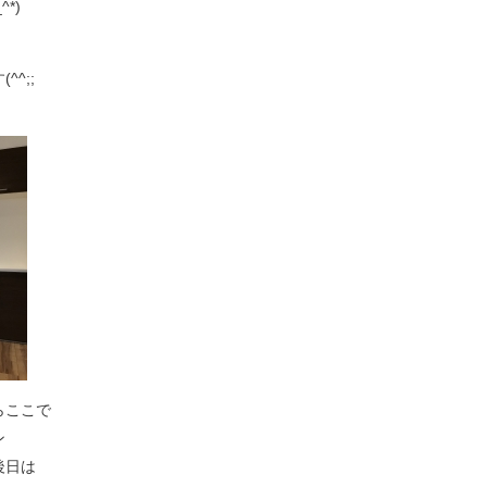
*)
^;;
らここで
ン
後日は