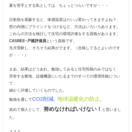
夏を苦手とする私としては、ちょっとつらいですが・・・
日射熱を遮蔽すると、体感温度はだいぶ変わってきますよね？
窓の内側にブラインドをつけるなど、方法はいろいろあります。
これらの方法を検討して住宅の環境評価をする資格があります。
CASBEEｰ戸建評価員
という資格です。
先月受験し、そろそろ結果がでます。（合格してるとよいのです
が・・・）
まあ、結果はどうあれ、勉強してみると住宅性能のみではなく
所有する敷地、設備機器にいたるまでのすべての環境性能につい
て
細かく評価していくものでした。
CO2削減
地球温暖化の防止
勉強を通して
。
。
努めなければいけない！
改めて個人として、
と思いまし
た。
？？？