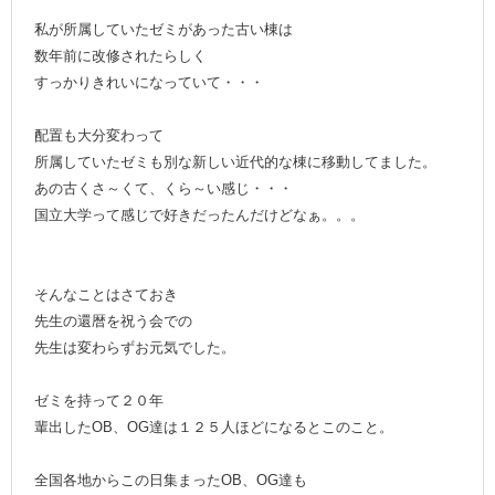
私が所属していたゼミがあった古い棟は
数年前に改修されたらしく
すっかりきれいになっていて・・・
配置も大分変わって
所属していたゼミも別な新しい近代的な棟に移動してました。
あの古くさ～くて、くら～い感じ・・・
国立大学って感じで好きだったんだけどなぁ。。。
そんなことはさておき
先生の還暦を祝う会での
先生は変わらずお元気でした。
ゼミを持って２０年
輩出したOB、OG達は１２５人ほどになるとこのこと。
全国各地からこの日集まったOB、OG達も