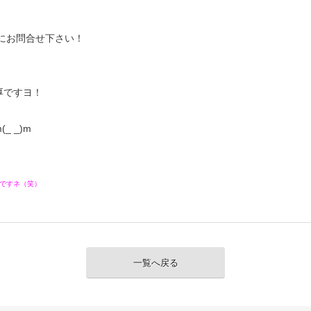
にお問合せ下さい！
厚ですヨ！
 _)m
ですネ（笑）
一覧へ戻る