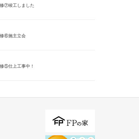
修⑦竣工しました
修⑥施主立会
修⑤仕上工事中！