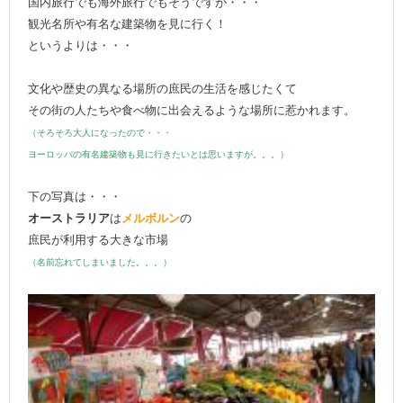
国内旅行でも海外旅行でもそうですが・・・
観光名所や有名な建築物を見に行く！
というよりは・・・
文化や歴史の異なる場所の庶民の生活を感じたくて
その街の人たちや食べ物に出会えるような場所に惹かれます。
（そろそろ大人になったので・・・
ヨーロッパの有名建築物も見に行きたいとは思いますが。。。）
下の写真は・・・
オーストラリア
は
メルボルン
の
庶民が利用する大きな市場
（名前忘れてしまいました。。。）