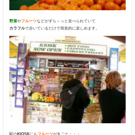
野菜
や
フルーツ
などがずら～っと並べられていて
カラフル
で歩いているだけで視覚的に楽しめます。
駅の
KIOSK
にも
フルーツ
が丸ごと・・・