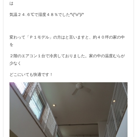
は
気温２４.６℃で湿度４８％でした*\(^o^)/*
変わって「Ｐ１モデル」の方はと言いますと、約４０坪の家の中
を
２階のエアコン１台で冷房しておりました。家の中の温度むらが
少なく
どこにいても快適です！