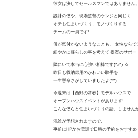
彼女は決してセールスマンではありません
設計の僕や、現場監督のケンジと同じく
オチも住まいづくり、モノづくりする
チームの一員です!
僕が気付かないようなことも、 女性ならで
細やかに暮らしの事を考えて 提案のサポー
隣にいて本当に心強い相棒です
(^з^)-☆
昨日も収納扉用のかわいい取手を
一生懸命さがしていましたよ
(^^)
今週末は【西野の常春】モデルハウスで
オープンハウスイベントがあります!
こんな僕らと住まいづくりの話、しません
混雑が予想されますので、
事前にHPかお電話で日時の予約をおすすめ