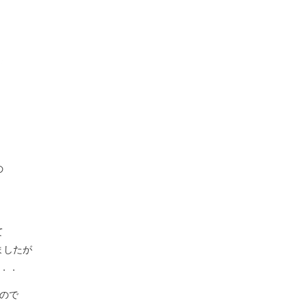
の
．
て
ましたが
．．
ので