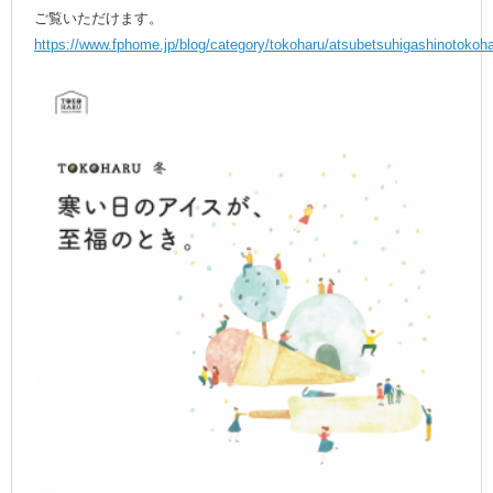
ご覧いただけます。
https://www.fphome.jp/blog/category/tokoharu/atsubetsuhigashinotokoha