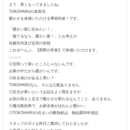
さて、寒くなってきましたね。
TOKOHARUの真骨頂、
暖かさを体感いただける季節到来！です。
「暖かい家に住みたい！」
「建てるなら、暖かい家！」とお考えの
札幌市内及び近郊の皆様
これぜーんぶ、【西野の常春】で体感いただけます。
↓↓↓↓↓↓
◎玄関って寒いところじゃないんです。
お家の中だから暖かいんです。
◎吹き抜けがあると寒い？
TOKOHARUなら、そんな心配ありません。
◎足元が寒いというお話をよく聞きますが
お顔の高さと足元で暖かさが変わるなんてこと、ありません。
◎魔法瓶効果で、お家全体がほわんと暖かい。
◎TOKOHARUの住まいの断熱材は、無結露50年保証。
スタッフのダイも昨日ご案内しておりましたが