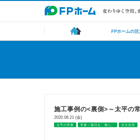
FPホームの注
施工事例の<裏側>～太平の
2020.08.21 (金)
太平の常春
常春～毎日を、春に。
注文住宅