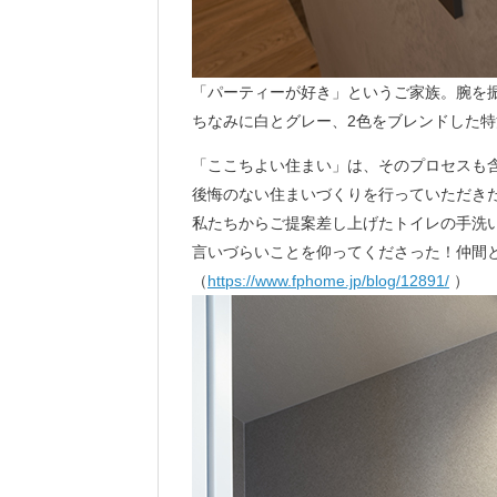
「パーティーが好き」というご家族。腕を
ちなみに白とグレー、2色をブレンドした
「ここちよい住まい」は、そのプロセスも
後悔のない住まいづくりを行っていただきた
私たちからご提案差し上げたトイレの手洗
言いづらいことを仰ってくださった！仲間
（
https://www.fphome.jp/blog/12891/
）