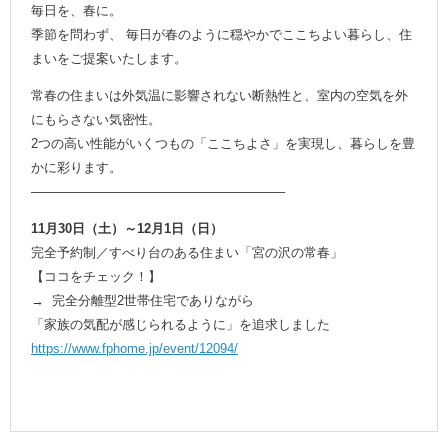
毎日を、春に。
季節を問わず、 毎日が春のように穏やかでここちよい暮らし、住
まいをご提案いたします。
常春の住まいは外気温に影響されない断熱性と、室内の空気を外
にもらさない気密性。
2つの高い性能がいくつもの「ここちよさ」を実現し、暮らしを豊
かに彩ります。
———————————————————–
11月30日（土）～
12月1
日（日）
完全予約制／すべり台のある住まい「宮の沢の常春」
【ココをチェック！】
→ 完全分離型2世帯住宅でありながら
「家族の気配が感じられるように」を追求しました
https://www.fphome.jp/event/12094/